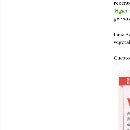
recente
Vegan -
giorno 
Luca A
vegetal
Questo 