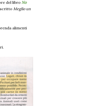
re del libro
No
 scritto
Meglio un
prenda alimenti
ri.