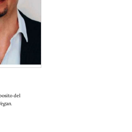
posito del
Vegan
.